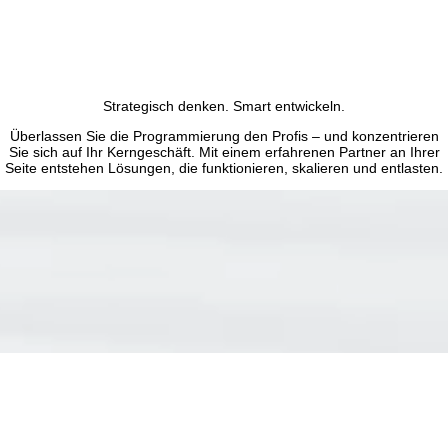
Strategisch denken. Smart entwickeln.
Überlassen Sie die Programmierung den Profis – und konzentrieren
Sie sich auf Ihr Kerngeschäft. Mit einem erfahrenen Partner an Ihrer
Seite entstehen Lösungen, die funktionieren, skalieren und entlasten.
Individuelle Webentwicklung
Ob Plattform, Web-App oder Business-Tool: Wir begleiten Sie durch
alle Phasen der Entwicklung – strukturiert, zielgerichtet und mit Blick
auf langfristige Skalierbarkeit.