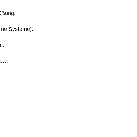
rüßung.
erne Systeme).
n.
bar.